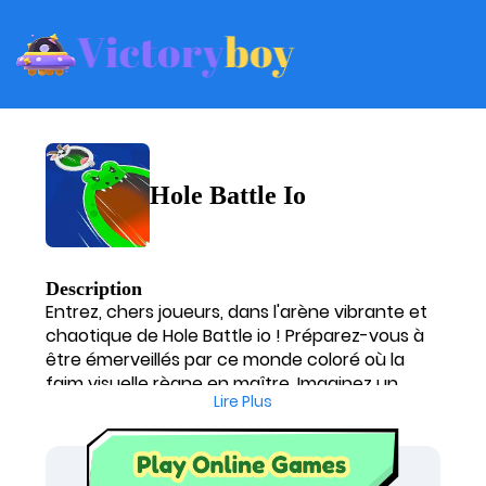
Hole Battle Io
Description
Entrez, chers joueurs, dans l'arène vibrante et
chaotique de Hole Battle io ! Préparez-vous à
être émerveillés par ce monde coloré où la
faim visuelle règne en maître. Imaginez un
Lire Plus
tourbillon affamé, un spectacle hypnotique de
croissance exponentielle, avalant tout sur son
passage. De minuscule point, votre gouffre
devient une monstruosité engloutissant