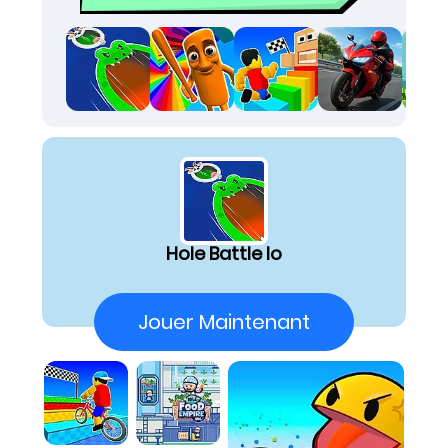
l'écran. C'est un festin pour les yeux, une
explosion de couleurs et de formes à mesure
que vous dévorez votre environnement.
Oubliez la monotonie, car voici l'antidote
parfait, l'un de ces website games to play
when bored, vous transportant
instantanément dans un maelström d'action
visuelle. Et la meilleure partie ? L'accès à ce
spectacle est immédiat : parmi les instant play
games, celui-ci vous plonge directement dans
l'œil du cyclone, prêt à éblouir et à divertir.
Hole Battle Io
Festin Visuel Évolutif:
Observez la
transformation spectaculaire de votre trou,
passant d'un petit cercle à un vortex
Jouer Maintenant
gigantesque en avalant des objets variés.
Arène Multicolore Compétitive:
Plongez dans
un champ de bataille éclatant où des trous de
toutes les teintes luttent pour la suprématie
visuelle.
Danse de la Consommation:
Admirez