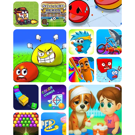
l'animation fluide de l'absorption stratégique
des éléments plus petits, tout en esquivant
avec grâce les menaces béantes.
Quatre Mondes Uniques:
Explorez des
environnements distincts, du charme cubique
de la carte 2048 à l'esthétique détaillée d'une
cuisine animée.
Croissance Exponentielle:
Laissez-vous
captiver par le spectacle d'un vide insatiable
grandissant, devenant la présence visuelle
dominante de la carte.
Comment Jouer
Game Rules:
Règle 1:
Votre aventure débute sous la forme
d'un minuscule vortex. L'objectif initial est
simple : ingérer tout ce qui est plus petit que
vous, des fruits aux véhicules, pour
commencer à grossir.
Règle 2:
La prudence est de mise ! Restez
toujours à l'écart des trous noirs dont la
circonférence dépasse la vôtre. Le moindre