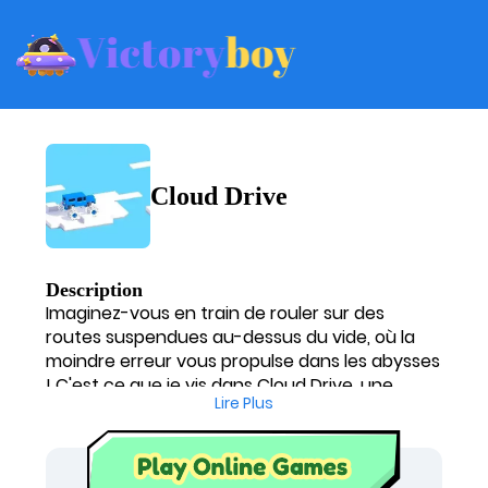
Cloud Drive
Description
Imaginez-vous en train de rouler sur des
routes suspendues au-dessus du vide, où la
moindre erreur vous propulse dans les abysses
! C'est ce que je vis dans Cloud Drive, une
Lire Plus
aventure vertigineuse qui teste vraiment mes
réflexes. Ce n'est pas une simple balade ; c'est
un véritable test de survie où je dois dompter
des véhicules capricieux sans même pouvoir