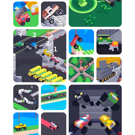
Règle 2 :
Vous n'avez le contrôle que de
l'accélération et du freinage. Il n'est pas
possible de diriger le véhicule à gauche ou à
droite.
Règle 3 :
Le terrain est imprévisible et
dangereux. Anticipez les bosses, les sauts et
les surfaces inégales pour maintenir l'équilibre
de votre véhicule.
Règle 4 :
Il est crucial de synchroniser votre
accélération et votre freinage. Un saut abordé
trop rapidement peut vous faire dépasser
votre objectif, tandis qu'un freinage trop tardif
peut entraîner une chute fatale.
Contrôles :
Avancer :
Appuyez sur W, D, X, la flèche haut
ou la flèche droite.
Reculer/Freiner :
Appuyez sur S, A, Z, la flèche
bas ou la flèche gauche.
Commandes tactiles :
Sur les appareils tactiles,
appuyez simplement sur l'écran pour
accélérer ou freiner.