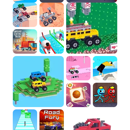
Contrôles simplifiés :
Maîtrisez l'accélération et
le freinage pour progresser dans les niveaux.
FAQ :
Q : Pourquoi est-il impossible de diriger la
voiture ?
Cloud Drive est conçu comme un jeu de puzzle
et de course basé sur la physique, où le défi
consiste à maîtriser l'élan et l'équilibre en
utilisant uniquement l'accélération et le
freinage. L'absence de direction est une
mécanique de base.
Q : Comment puis-je éviter de me retourner ?
Gérez votre vitesse avec prudence. Relâchez
l'accélérateur à l'approche de pentes raides
ou de sauts, et utilisez le frein pour stabiliser le
véhicule s'il commence à trop pencher.
Q : Y a-t-il une fin au jeu, ou est-ce une course
infinie ?
Cloud Drive se compose généralement de
niveaux de plus en plus difficiles. Votre objectif