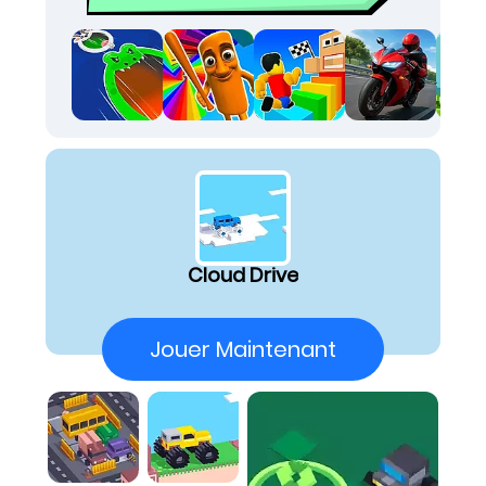
tourner le volant. Ce jeu est l'un des meilleurs
instant play games que j'ai essayés, offrant
une dose d'adrénaline parfaite. Si vous
cherchez des fun online games to play when
bored, vous allez adorer cette sensation de
danger constant au-dessus des nuages !
Je me retrouve à défier la gravité sur des
plateformes flottantes, tout en gérant
uniquement l'accélération et le freinage pour
éviter de chuter. Chaque véhicule, du plus
bancal au plus instable, offre un défi de
Cloud Drive
conduite unique. Le style visuel en voxels
apporte une touche rétro charmante qui
contraste avec l'intensité du gameplay, me
Jouer Maintenant
gardant constamment sur le qui-vive.
Comment Jouer
Règles du jeu :
Règle 1 :
L'objectif principal est de piloter votre
véhicule mal conçu sur un terrain dangereux
dans les nuages sans vous écraser ou tomber.