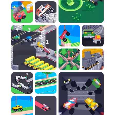
véhicule fragile et mal construit sur un terrain
difficile et dangereux sans vous écraser
lamentablement. La survie est la clé.
Règle 2 :
Vous ne pouvez pas diriger votre
engin, il suivra sa propre trajectoire erratique.
Préparez-vous à l'inattendu.
Règle 3 :
Le contrôle de l'accélération et du
freinage est votre seul atout pour dompter la
piste et franchir les obstacles, les creux et les
pentes raides.
Règle 4 :
Exploitez votre élan et chronométrez
judicieusement vos phases d'accélération et
de freinage pour progresser de manière fluide.
Règle 5 :
Anticipez les rebonds imprévisibles, les
tonneaux potentiels et les réactions
chaotiques de votre véhicule face aux
inégalités du sol.
Règle 6 :
La maîtrise de l'équilibre instable de
votre véhicule est primordiale pour éviter de
vous retrouver sur le toit ou de le briser en
mille morceaux.