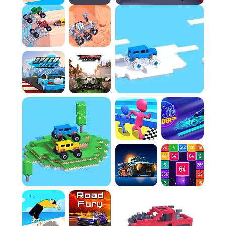
Règle 7 :
Avancez le plus loin possible avant
que votre bolide ne cède inévitablement face
au terrain impitoyable ou à une défaillance
structurelle inéluctable.
Contrôles :
Avancer :
Appuyez sur W, D, X, la flèche du
Haut ou la flèche de Droite.
Reculer/Freiner :
Appuyez sur S, A, Z, la flèche
du Bas ou la flèche de Gauche. Sur écran
tactile, touchez la droite de l'écran pour
accélérer et la gauche pour freiner.
FAQ :
Q : Pourquoi m'est-il impossible de diriger mon
véhicule ?
L'essence même de Missile Base réside dans la
maîtrise de la vitesse et de l'élan en l'absence
totale de direction. Les véhicules, conçus pour
être instables, exacerbent le chaos et
l'imprévisibilité de ce jeu hilarant et frustrant.
Q : Quelle est la meilleure approche pour