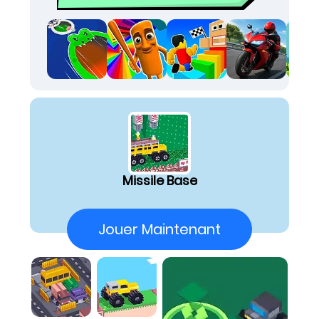
games, offrant une prise en main d'une
simplicité enfantine. Vous n'avez qu'à gérer
l'accélération et le freinage, ce qui le classe
parmi les easy games to play les plus hilarants.
Préparez-vous à des fous rires et à des
moments de pure adrénaline alors que vous
tentez de maîtriser l'imprévisible !
Ce jeu de course se distingue par ses
véhicules cubiques au design comique, conçus
pour se disloquer au moindre choc. Le terrain
accidenté mettra à l'épreuve votre sens du
Missile Base
timing, exigeant une gestion minutieuse de
l'accélérateur et du frein. L'absence de
direction ajoute une couche de chaos
Jouer Maintenant
jubilatoire, transformant chaque tentative de
progression en un défi addictif grâce à ses
commandes à une seule touche.
Comment Jouer
Règles du jeu :
Règle 1 :
L'objectif principal est de piloter votre