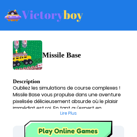
Missile Base
Description
Oubliez les simulations de course complexes !
Missile Base vous propulse dans une aventure
pixelisée délicieusement absurde où le plaisir
immédiat est roi. En tant qu'expert en
Lire Plus
conception de jeux, je suis fasciné par l'audace
de ce titre qui propose de piloter des véhicules
brinquebalants sans... volant ! C'est une
expérience unique, idéale parmi les browser