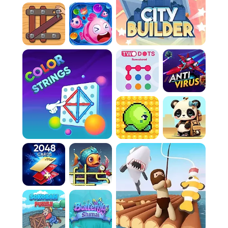
minutieusement votre expansion pour
acquérir de nouvelles terres, varier vos
cultures et transformer votre petite ferme en
un vaste domaine.
Gestion Autorisée:
Recrutez des responsables
qualifiés pour superviser les tâches
quotidiennes, garantissant la prospérité et la
production continue de votre ferme, même en
votre absence.
Comment Jouer
Game Rules:
Règle 1:
Optimisez les semis. Ne plantez pas au
hasard ! Analysez le ratio coût/bénéfice de
chaque culture avant d'investir. Surveillez
attentivement la barre de progression pour ne
pas perdre de temps.
Règle 2:
Maîtrisez la récolte. Soyez réactif dès
que les cultures sont mûres. Chaque seconde
de retard est un manque à gagner. Récoltez
en un clic pour accumuler des fonds
rapidement.