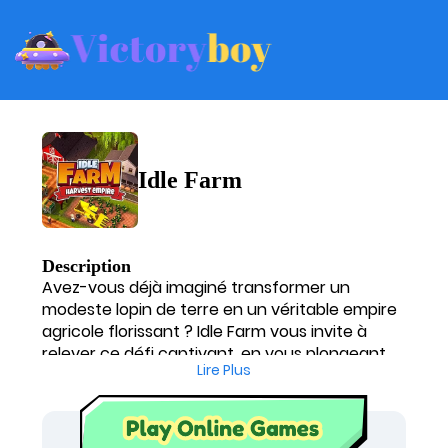
Idle Farm
Description
Avez-vous déjà imaginé transformer un
modeste lopin de terre en un véritable empire
agricole florissant ? Idle Farm vous invite à
relever ce défi captivant, en vous plongeant
Lire Plus
au cœur d'une aventure où la planification et
la gestion sont les clés du succès. En tant
qu'expert en stratégie, vous trouverez dans
cette simulation un terreau fertile pour vos