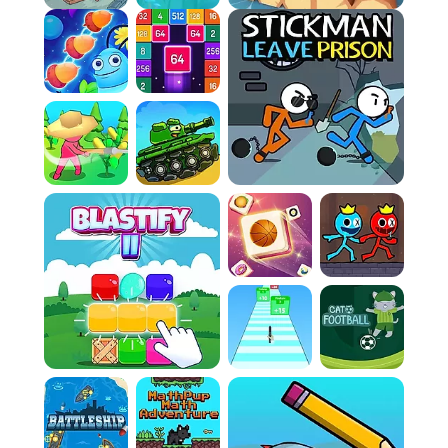
Règle 3:
Réinvestissez stratégiquement.
N'accumulez pas bêtement votre argent.
Utilisez le menu d'amélioration pour augmenter
le rendement de vos champs ou la vitesse de
vos outils. L'efficacité est la clé.
Règle 4:
Planifiez votre expansion. Achetez de
nouvelles parcelles dès que possible pour
débloquer des cultures plus rentables.
Diversifiez votre production pour stabiliser et
augmenter vos revenus.
Règle 5:
Automatisez avec discernement.
Recrutez des managers pour vous soulager
des tâches répétitives. Un manager bien placé
peut doubler votre productivité pendant votre
absence.
Règle 6:
Chassez les talents. Soyez à l'affût des
managers spéciaux avec des capacités
uniques. Ils peuvent transformer une ferme
ordinaire en un véritable empire agricole.
Controls: