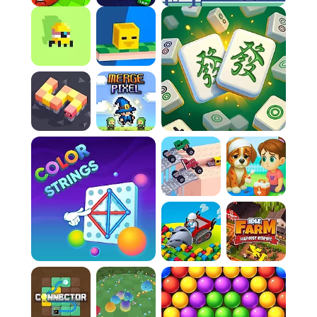
souvent plus importante que la vitesse pure.
Controls:
Player 1 Move:
W,A,S,D / ARROW KEYS
Player 1 Run:
L-SHIFT
Player 1 Jump:
SPACE
Player 1 Camera:
MOUSE + RIGHT-CLICK
Player 1 Zoom:
MOUSE SCROLL
Player 2 Move:
ARROW KEYS
Player 2 Run:
K
Player 2 Jump:
L
Jeux similaires à Obby On a Bike
Si vous appréciez ce jeu, vous pourriez
également aimer ces jeux au gameplay
similaire.
Snake 2048 io
Ball Rolling Slope
Ropeman
FAQ: