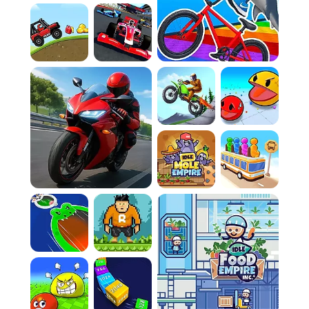
Rule 2:
En mode Challenge, chaque seconde
compte. Planifiez votre trajectoire à l'avance
pour optimiser votre vitesse et battre le
chrono.
Rule 3:
Utilisez le sprint (L-SHIFT)
stratégiquement pour effectuer de longs
sauts ou gagner de précieuses secondes sur
les plateformes plates.
Rule 4:
Ajustez constamment l'angle de la
caméra avec la souris pour avoir la meilleure
vue possible des obstacles à venir, surtout lors
des sauts complexes.
Rule 5:
En mode 2 Joueurs, tentez de perturber
la course de votre adversaire en vous plaçant
sur sa trajectoire, mais attention à ne pas
tomber vous-même !
Rule 6:
Observez le mouvement des
plateformes mobiles pour anticiper leur
position et atterrir en toute sécurité.
Rule 7:
N'hésitez pas à relâcher l'accélérateur
lors des passages délicats. La précision est