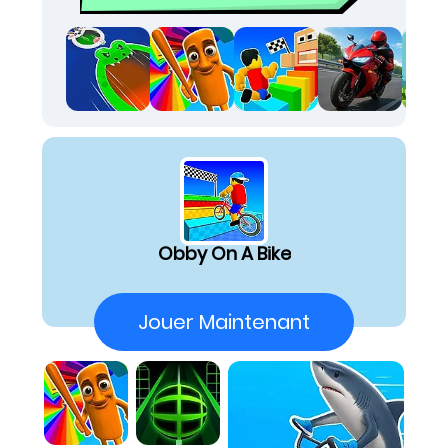
casque virtuel et rejoins-nous pour une
aventure palpitante qui te fera ressentir
l'adrénaline des sauts audacieux et des
parcours périlleux. C'est le moment de tester
ton équilibre tout en douceur !
Choisis le mode Normal pour une balade
tranquille ou le mode Défi pour te surpasser.
Affronte des niveaux remplis de sauts, de
chemins étroits et de plateformes mouvantes.
Découvre un mélange unique de plateforme
et de cyclisme, idéal pour t'exercer. Joue en
Obby On A Bike
solo pour perfectionner tes talents ou invite
un ami pour des courses intenses en tête-à-
tête.
Jouer Maintenant
Comment Jouer
Game Rules:
Rule 1:
Maîtrisez l'équilibre de votre vélo pour
franchir les obstacles étroits. Un léger
mouvement peut vous faire chuter dans Obby
On a Bike.