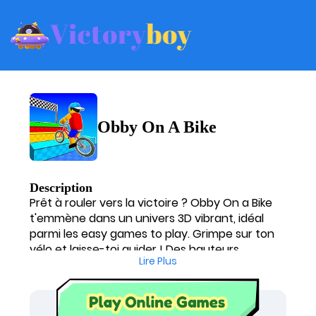
Obby On A Bike
Description
Prêt à rouler vers la victoire ? Obby On a Bike
t'emmène dans un univers 3D vibrant, idéal
parmi les easy games to play. Grimpe sur ton
vélo et laisse-toi guider ! Des hauteurs
Lire Plus
vertigineuses et des obstacles colorés
t'attendent, mais pas de panique, c'est l'un des
meilleurs free online games no download pour
s'amuser sans prise de tête. Attrape ton