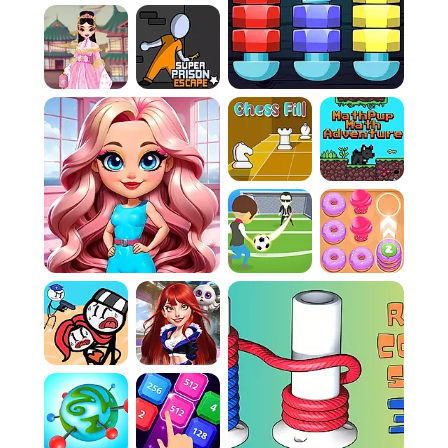
experiência.
Ciclo Satisfatório:
O impacto visual de guiar o
doce até o monstrinho é extremamente
recompensador a cada fase concluída.
Como Jogar
Game Rules:
O Objetivo Principal: Alimentar o Om Nom:
A
essência de Cut the Rope é simples: leve o
doce até a boca do faminto monstrinho verde,
Om Nom. Para isso, o doce geralmente estará
pendurado por uma ou mais cordas.
A Arte de Cortar Cordas:
Analise o cenário
com atenção antes de agir. Escolha
cuidadosamente quais cordas cortar e a
sequência exata. Cada corte altera o balanço
ou a queda do doce, obedecendo às leis da
física.
A Caçada pelas Estrelas (Altamente
Recomendado):
Espalhadas por cada nível,
você encontrará três estrelas douradas.
Tente fazer o doce tocar nelas antes de