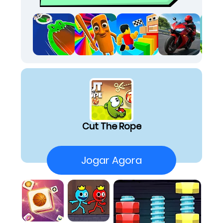
animações expressivas que dão vida a cada
cenário desafiador. Eu me peguei maravilhado
com o design impecável dos níveis e o charme
irresistível de Om Nom. Se você busca free
online games para se perder em um universo
mágico e colorido, prepare-se para ser
cativado pela beleza deste clássico
instantâneo, onde cada detalhe foi
cuidadosamente elaborado para agradar aos
olhos.
Puzzles Baseados em Física:
O design visual de
Cut The Rope
cada enigma desafia sua percepção
gravitacional e requer criatividade para
solucionar.
Jogar Agora
Protagonista Encantador:
A aparência de Om
Nom é o coração do jogo, transmitindo alegria
genuína através de suas animações.
Ambientes Variados:
A paleta de cores muda
constantemente à medida que novos
cenários são introduzidos, enriquecendo a