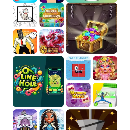
chegar ao Om Nom. Coletar estrelas é crucial,
pois elas desbloqueiam novos níveis e caixas
de desafios.
Dominando o Ambiente:
O cenário está
repleto de elementos interativos que podem
ser seus aliados. Bolhas levitam o doce,
almofadas de ar o impulsionam em direções
específicas, enquanto aranhas farão de tudo
para roubá-lo se ele ficar muito tempo parado
na corda.
Perigos à Espreita:
Mantenha o doce seguro!
Evite que ele entre em contato com espinhos,
eletricidade ou caia para fora da tela. Se o
doce for destruído ou sumir do mapa, a fase
precisará ser reiniciada.
Controls:
Cortar Corda:
Clique e arraste (ou deslize o
dedo) sobre uma corda para cortá-la.
Estourar Bolha:
Clique (ou toque) em uma
bolha que envolva o doce para estourá-la.