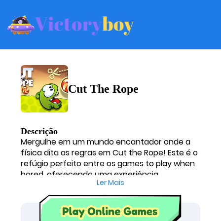
Cut The Rope
Descrição
Mergulhe em um mundo encantador onde a
física dita as regras em Cut the Rope! Este é o
refúgio perfeito entre os games to play when
bored, oferecendo uma experiência
Ler Mais
visualmente deslumbrante protagonizada por
Om Nom, uma adorável e esfomeada
criaturinha verde. A estética do jogo é um
deleite absoluto, com cores vibrantes e